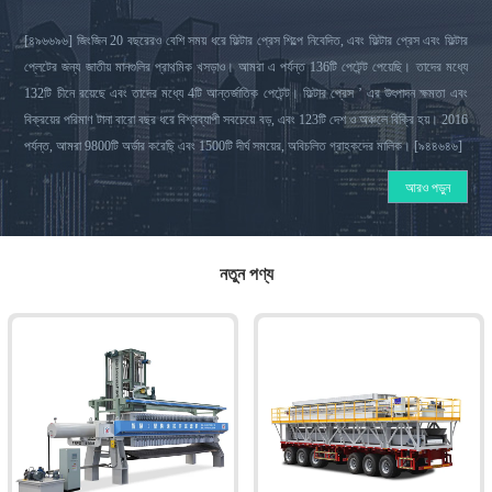
[৪৯৬৬৯৬] জিংজিন 20 বছরেরও বেশি সময় ধরে ফিল্টার প্রেস শিল্পে নিবেদিত, এবং ফিল্টার প্রেস এবং ফিল্টার
প্লেটের জন্য জাতীয় মানগুলির প্রাথমিক খসড়াও। আমরা এ পর্যন্ত 136টি পেটেন্ট পেয়েছি। তাদের মধ্যে
132টি চীনে রয়েছে এবং তাদের মধ্যে 4টি আন্তর্জাতিক পেটেন্ট। ফিল্টার প্রেস ’ এর উৎপাদন ক্ষমতা এবং
বিক্রয়ের পরিমাণ টানা বারো বছর ধরে বিশ্বব্যাপী সবচেয়ে বড়, এবং 123টি দেশ ও অঞ্চলে বিক্রি হয়। 2016
পর্যন্ত, আমরা 9800টি অর্ডার করেছি এবং 1500টি দীর্ঘ সময়ের, অবিচলিত গ্রাহকদের মালিক। [৯৪৪৬৪৬]
আরও পড়ুন
নতুন পণ্য